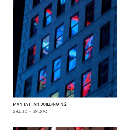
MANHATTAN BUILDING N.2
39,00
€
–
69,00
€